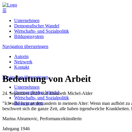
☰
Unternehmen
Demografischer Wandel
Wirtschafts- und Sozialpolitik
Bildungssystem
Navigation überspringen
Autorin
Netzwerk
Kontakt
Bedeutung von Arbeit
Navigation überspringen
Unternehmen
Demografischer Wandel
24. September 2020
von Elisabeth Michel-Alder
Wirtschafts- und Sozialpolitik
Bildungssystem
"Ich sehe es ja an den andern in meinem Alter: Wenn man aufhört zu ar
beschwert sich die ganze Zeit, alle haben irgendwelche Krankheiten. 
Marina Abramovic, Performancekünstlerin
Jahrgang 1946