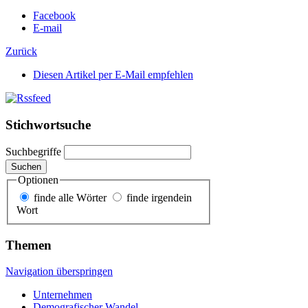
Facebook
E-mail
Zurück
Diesen Artikel per E-Mail empfehlen
Stichwortsuche
Suchbegriffe
Suchen
Optionen
finde alle Wörter
finde irgendein
Wort
Themen
Navigation überspringen
Unternehmen
Demografischer Wandel