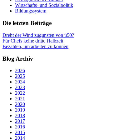
Wirtschafts- und Sozialpolitik
Bildungssystem
Die letzten Beiträge
Dreht der Wind zugunsten von ü50?
Für Chefs keine dritte Halbzeit
Bezahlen, um arbeiten zu können
Blog Archiv
2026
2025
2024
2023
2022
2021
2020
2019
2018
2017
2016
2015
2014