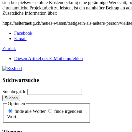
sich beispielsweise ohne Kostendeckung eine geräumige Werkstatt, be
ehrenamtliche Projektarbeit zu leisten, ist ein namhafter Beitrag an ad
Zusätzliche Information über:
https://aeltertaetig.ch/neues-wissen/taetigsein-als-aeltere-person/viel
Facebook
E-mail
Zurück
Diesen Artikel per E-Mail empfehlen
Stichwortsuche
Suchbegriffe
Suchen
Optionen
finde alle Wörter
finde irgendein
Wort
Themen