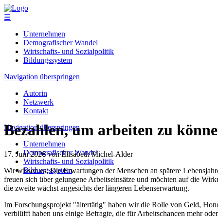
☰
Unternehmen
Demografischer Wandel
Wirtschafts- und Sozialpolitik
Bildungssystem
Navigation überspringen
Autorin
Netzwerk
Kontakt
Bezahlen, um arbeiten zu könn
Navigation überspringen
Unternehmen
Demografischer Wandel
17. Juni 2026
von Elisabeth Michel-Alder
Wirtschafts- und Sozialpolitik
Bildungssystem
Wir wissen es: Die Erwartungen der Menschen an spätere Lebensjahre
freuen sich über gelungene Arbeitseinsätze und möchten auf die Wirkun
die zweite wächst angesichts der längeren Lebenserwartung.
Im Forschungsprojekt "ältertätig" haben wir die Rolle von Geld, Hono
verblüfft haben uns einige Befragte, die für Arbeitschancen mehr oder