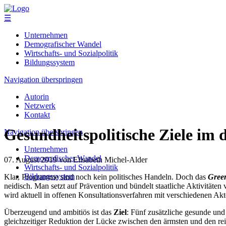
☰
Unternehmen
Demografischer Wandel
Wirtschafts- und Sozialpolitik
Bildungssystem
Navigation überspringen
Autorin
Netzwerk
Kontakt
Gesundheitspolitische Ziele im
Navigation überspringen
Unternehmen
Demografischer Wandel
07. August 2019
von Elisabeth Michel-Alder
Wirtschafts- und Sozialpolitik
Bildungssystem
Klar, Programme sind noch kein politisches Handeln. Doch das
Gree
neidisch. Man setzt auf Prävention und bündelt staatliche Aktivität
wird aktuell in offenen Konsultationsverfahren mit verschiedenen Akte
Überzeugend und ambitiös ist das
Ziel
: Fünf zusätzliche gesunde un
gleichzeitiger Reduktion der Lücke zwischen den ärmsten und den rei