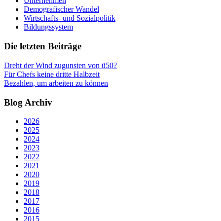
Unternehmen
Demografischer Wandel
Wirtschafts- und Sozialpolitik
Bildungssystem
Die letzten Beiträge
Dreht der Wind zugunsten von ü50?
Für Chefs keine dritte Halbzeit
Bezahlen, um arbeiten zu können
Blog Archiv
2026
2025
2024
2023
2022
2021
2020
2019
2018
2017
2016
2015