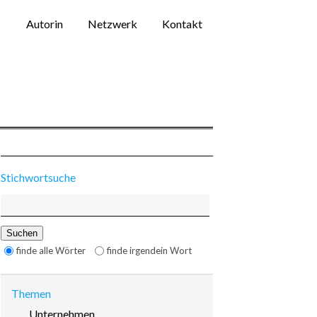
Navigation
Autorin
Netzwerk
Kontakt
überspringen
Stichwortsuche
Suchbegriffe
Suchen
Optionen
finde alle Wörter
finde irgendein Wort
Themen
Navigation
Unternehmen