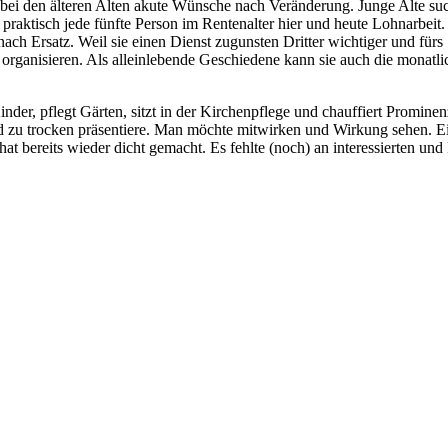
bei den älteren Alten akute Wünsche nach Veränderung. Junge Alte suc
h praktisch jede fünfte Person im Rentenalter hier und heute Lohnarbeit.
nach Ersatz. Weil sie einen Dienst zugunsten Dritter wichtiger und fürs
st organisieren. Als alleinlebende Geschiedene kann sie auch die monat
inder, pflegt Gärten, sitzt in der Kirchenpflege und chauffiert Promine
nd zu trocken präsentiere. Man möchte mitwirken und Wirkung sehen. E
 hat bereits wieder dicht gemacht. Es fehlte (noch) an interessierten un