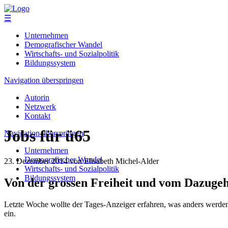
☰
Unternehmen
Demografischer Wandel
Wirtschafts- und Sozialpolitik
Bildungssystem
Navigation überspringen
Autorin
Netzwerk
Kontakt
Jobs für ü65
Navigation überspringen
Unternehmen
Demografischer Wandel
23. Dezember 2014
von Elisabeth Michel-Alder
Wirtschafts- und Sozialpolitik
Bildungssystem
Von der grossen Freiheit und vom Dazuge
Letzte Woche wollte der Tages-Anzeiger erfahren, was anders werden mü
ein.