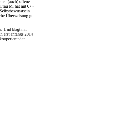
hen (auch) offene
 Frau M. hat mit 67 -
 Selbstbewusstsein
liche Überweisung gut
nz. Und klagt mit
in erst anfangs 2014
d kooperierenden