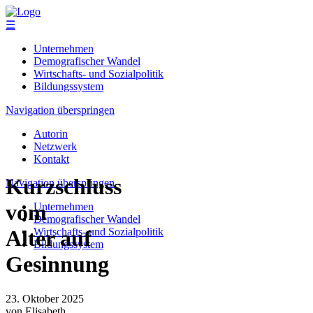
☰
Unternehmen
Demografischer Wandel
Wirtschafts- und Sozialpolitik
Bildungssystem
Navigation überspringen
Autorin
Netzwerk
Kontakt
Kurzschluss
Navigation überspringen
vom
Unternehmen
Demografischer Wandel
Wirtschafts- und Sozialpolitik
Alter auf
Bildungssystem
Gesinnung
23. Oktober 2025
von Elisabeth