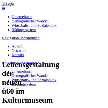
☰
Unternehmen
Demografischer Wandel
Wirtschafts- und Sozialpolitik
Bildungssystem
Navigation überspringen
Autorin
Netzwerk
Kontakt
Lebensgestaltung
Navigation überspringen
der
Unternehmen
Demografischer Wandel
Wirtschafts- und Sozialpolitik
neuen
Bildungssystem
ü60 im
Kulturmuseum