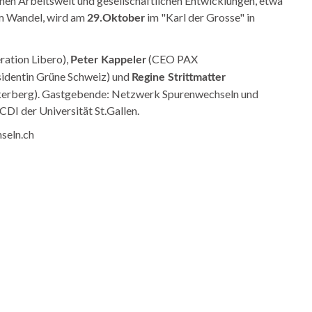
en Arbeitswelt und gesellschaftlichen Entwicklungen, etwa
m Wandel, wird am
im "Karl der Grosse" in
29.Oktober
ration Libero),
(CEO PAX
Peter Kappeler
identin Grüne Schweiz) und
Regine Strittmatter
likerberg). Gastgebende: Netzwerk Spurenwechseln und
DI der Universität St.Gallen.
seln.ch