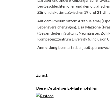
Darüber und andere Reibungsflächen zwisch
bei Geschlechterrollen und demografische
diskutiert. Zwischen
Zürich
19 und 21 Uhr.
Auf dem Podium sitzen:
(Ope
Artan Islamaj
Lebensversicherungen),
(Präs
Lisa Mazzone
(Gesamtleiterin Stiftung Neumünster, Zol
Kompetenzzentrum Diversity & Inclusion CC
bei martin.bunjes@spurenwech
Anmeldung
Facebook
E-mail
Zurück
Diesen Artikel per E-Mail empfehlen