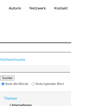
Navigation
Autorin
Netzwerk
Kontakt
überspringen
Stichwortsuche
Suchbegriffe
Suchen
Optionen
finde alle Wörter
finde irgendein Wort
Themen
Navigation
Unternehmen