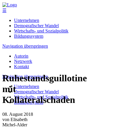
☰
Unternehmen
Demografischer Wandel
Wirtschafts- und Sozialpolitik
Bildungssystem
Navigation überspringen
Autorin
Netzwerk
Kontakt
Ruhestandsguillotine
Navigation überspringen
mit
Unternehmen
Demografischer Wandel
Wirtschafts- und Sozialpolitik
Kollateralschaden
Bildungssystem
08. August 2018
von Elisabeth
Michel-Alder