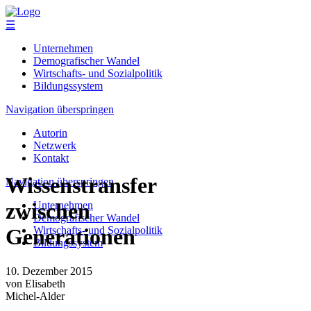
☰
Unternehmen
Demografischer Wandel
Wirtschafts- und Sozialpolitik
Bildungssystem
Navigation überspringen
Autorin
Netzwerk
Kontakt
Wissenstransfer
Navigation überspringen
zwischen
Unternehmen
Demografischer Wandel
Wirtschafts- und Sozialpolitik
Generationen
Bildungssystem
10. Dezember 2015
von Elisabeth
Michel-Alder