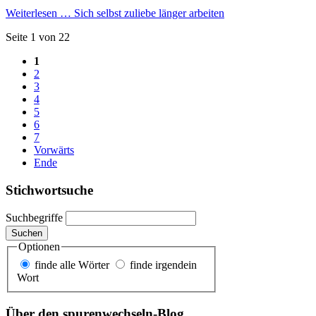
Weiterlesen …
Sich selbst zuliebe länger arbeiten
Seite 1 von 22
1
2
3
4
5
6
7
Vorwärts
Ende
Stichwortsuche
Suchbegriffe
Suchen
Optionen
finde alle Wörter
finde irgendein
Wort
Über den spurenwechseln-Blog