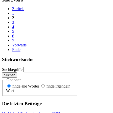
Seite 2 von 8
Zurück
1
2
3
4
5
6
7
Vorwärts
Ende
Stichwortsuche
Suchbegriffe
Suchen
Optionen
finde alle Wörter
finde irgendein
Wort
Die letzten Beiträge