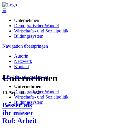
☰
Unternehmen
Demografischer Wandel
Wirtschafts- und Sozialpolitik
Bildungssystem
Navigation überspringen
Autorin
Netzwerk
Kontakt
Unternehmen
Navigation überspringen
Unternehmen
Demografischer Wandel
10. September 2024
Wirtschafts- und Sozialpolitik
Bildungssystem
Besser als
ihr mieser
Ruf: Arbeit